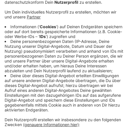
Anzeige
Die neue Bundesregierung unterschätze, wie viele
Güter durch das Rheinland transportiert werden, so die
IHKs. Grundlage für die Forderung ist eine Studie, die
von den IHKs in Auftrag gegeben wurde. Immer mehr
Güter kommen demnach über die sogenannten ZARA-
Häfen - also die Häfen in Zeebrügge, Antwerpen,
Rotterdam und Amsterdam an - und werden dann
durch das Rheinland transportiert. Laut den IHKs
braucht es dafür mehr Schienenangebot - damit der
Transport nicht wieder auf der Straße landet. Sie
fordern deshalb den Ausbau des Schienennetzes.
Bereits jetzt sei der Güterverkehr auf den Schienen im
Rheinland überlastet.
Anzeige