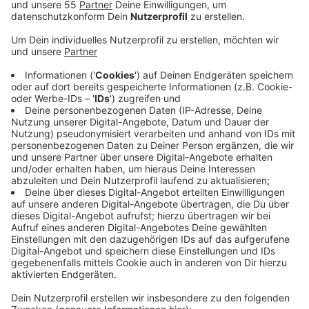
Anzeige
Die Industrie und Handelskammer Mittlerer
Niederrhein bezeichnet die Wirtschaftslage bei uns am
Niederrhein als äußerst fragil. Die Liste der negativen
Einflüsse ist lang, heißt es von der IHK. Hohe
Energiepreise, mittlerweile zweistellige Inflationsraten
und Fachkräftemangel - Notgedrungen fangen
Verbraucher an, sich einzuschränken. Zwar konnten vor
allem Industriebetriebe von einem großen
Auftragspolster leben, heißt es - aber die Nachfrage
der Kunden lasse langsam nach. Und das könnte noch
schlimmer werden, wenn Unternehmen die höheren
Belastungen an die Kunden weitergeben müssen. Laut
IHK haben das bisher erst etwa zwei Drittel getan.
Mehr als die Hälfte der Unternehmen gehen davon aus,
dass sich ihre wirtschaftliche Lage im kommenden