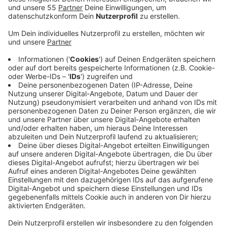
Veröffentlicht:
Mittwoch, 05.06.2024 12:51
Anzeige
Das sagt die Industrie- und Handelskammer Mittlerer
Niederrhein. Sie hat mit anderen Kammern eine Studie
dazu in Auftrag gegeben. Auf Dauer sei der
Wirtschaftsstandort bei uns ohne
Wasserstofftechnologien nicht mehr
wettbewerbsfähig, warnt die IHK. Allerdings fehlen
demnach vielen Unternehmen die Grundlagen für
solche langfristigen Entscheidungen. Die Politik habe
ein Kernnetz für die Wasserstoffversorgung bis 2032
angekündigt - die Unternehmen könnten aber selbst
noch nicht investieren, solange sie daran nicht
angeschlossen seien, heißt es. Viele suchen daher
nach Alternativen. Die IHK fordert jetzt eine