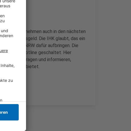
 Kleinstunternehmen auch in den nächsten
berbrückungsgeld. Die IHK glaubt, das ein
sse das Land NRW dafür aufbringen. Die
 eine neue Hotline geschaltet. Hier
 und Finanzfragen und informieren,
sregierung bietet.