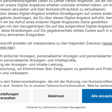
Anzeige
Mit einem Notfallfonds könnten Selbstständige und
Monaten noch bestehen - beispielsweise durch ein Ü
einstelliger Milliardenbetrag nötig wird. Und den mü
IHK Mittlerer Niederrhein hat seit dieser Woche auch
beraten Experten Unternehmen vor allem bei Rechts-
welche Möglichkeiten das Sofortprogramm der Bunde
Anzeige