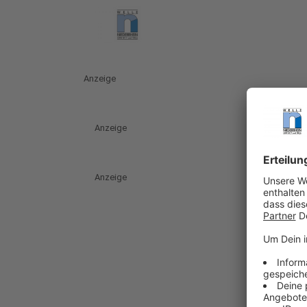
Anzeige
Anzeige
Anzeige