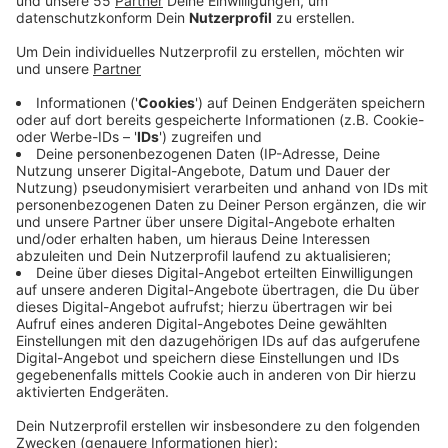
Anzeige
Laut der IHK muss die Wettbewerbsfähigkeit gestärkt
werden - und die Bürokratie muss sinken. Die IHK hat
deshalb 50 Verbesserungsvorschläge dazu formuliert.
Ein Beispiel ist demnach die
Datenschutzgrundverordnung: Die gilt ja schon länger -
sorgt bei den Unternehmen demnach aber immer noch
für viel Unsicherheit. Die IHK fordert deshalb
Ausnahmeregelungen für den Mittelstand, zum
Beispiel bei den Dokumentationspflichten.
Grundsätzlich seien sich aber alle einig, heißt es: Die
EU und der gemeinsame Binnenmarkt habe den
Austausch von Waren und Dienstleistungen innerhalb
des Bündnisses enorm gepusht.