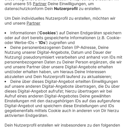
Anzeige
Mit harten Strafen soll eine abschreckende Wirkung
erzielt werden, sagt PETA. Wer wehrlose Tiere aus
Spaß quäle, der schrecke möglicherweise auch nicht
vor Gewalttaten gegenüber Menschen zurück, heißt
es. Die Tierschutzorganisation hat nun eine Belohnung
von 1.000 Euro für Hinweise ausgesetzt, die die
mutmaßlichen Täter überführen. Der verbrannte Igel
war am Freitag offenbar auf ein Stück Alufolie gelegt
und angezündet worden.
Anzeige
Zeugen werden gebeten, sich an die Polizei zu
wenden. Sie können sich aber auch telefonisch unter
0711-8605910 oder per E-Mail bei der