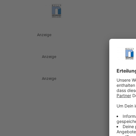
Anzeige
Anzeige
Anzeige