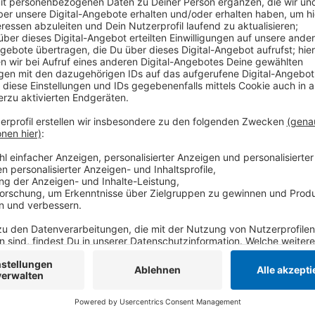
Im Rahmen einer Onlinebefragung und verschiedener
gesammelt, wie das Neubauprojekt Plankerheide auss
Fischeln soll vor allem klimafreundlich und nachhalt
die Nachbarschaft haben sich unter anderem für Grün-
Gemeinschaftsgärten ausgesprochen. Aber auch dafü
Quartier zu verbannen. Stattdessen wünschen sie sich
Carsharing-Angebot und eine gute Anbindung an die 
Grundend. In deren Schatten soll das Neubaugebiet P
Ideen soll jetzt ein Gesamtkonzept entwickelt werde
im Frühjahr starten.
Anzeige