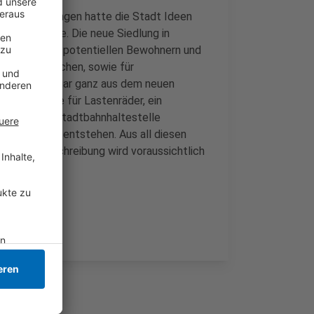
 Veranstaltungen hatte die Stadt Ideen
ehen könnte. Die neue Siedlung in
ig werden. Die potentiellen Bewohnern und
 und Freiflächen, sowie für
r, Autos sogar ganz aus dem neuen
 Stellplätze für Lastenräder, ein
vorhandene Stadtbahnhaltestelle
lankerheide entstehen. Aus all diesen
n. Die Ausschreibung wird voraussichtlich