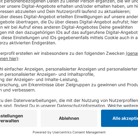
Hauptthema war die aktuelle Situation der Krefelde
Ideen, wie man die Innenstadt wieder attraktiver ma
- zum Beispiel am Nordwall. Dort hat die Krefelder Po
einen neuen Standort. Auf dem jetzigen Areal könnt
entstehen, so eine der Ideen. Das würde die City au
beleben, heißt es von der Stadt Krefeld. Pläne, die
können - genau wie die Umgestaltung des Theaterplat
Stadt weiter. Auf sdem Willy-Göldenbachs-Platz sol
Hier ist unter anderem ein Fahrradparkhaus geplant.
Anzeige