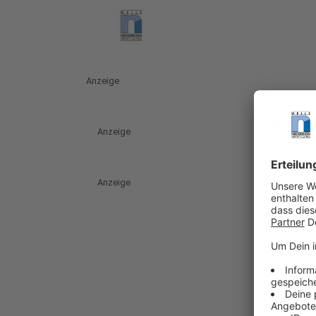
Anzeige
Anzeige
Anzeige