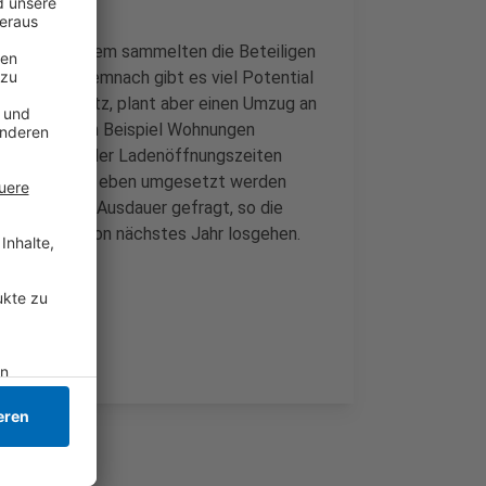
r City. Außerdem sammelten die Beteiligen
chen kann. Demnach gibt es viel Potential
lizei ihren Sitz, plant aber einen Umzug an
en später zum Beispiel Wohnungen
ch außerhalb der Ladenöffnungszeiten
 aber nicht mal eben umgesetzt werden
zes. Es sei Ausdauer gefragt, so die
l es aber schon nächstes Jahr losgehen.