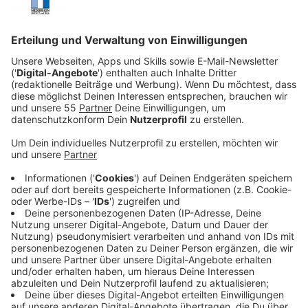
Veröffentlicht:
Montag, 01.06.2020 12:40
Anzeige
Doch bei ihr ist dann doch vieles anders. Denn sie
entwickelt Gefühle für ihre Mitschülerin Dina (Sofia
Bryant). Der Versuch, die Gefühle zu unterdrücken,
wirft sie mehr und mehr aus der Bahn. Und dann
entwickelt sie auch noch telekinetische Kräfte. Das
Chaos ist vorprogrammiert und nur ihr Kumpel Stanley
(Wyatt Oleff) kann ihr eine Stütze sein.
Streaming-Dienst: Netflix
Anzeige