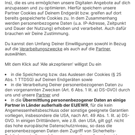
©
Copyright: Netflix
Sid und Dina sind beste Freundinnen. Und für Sid ein
bisschen mehr...
Anzeige
©
Copyright: Netflix
Sid kann sich nur ihrem besten Kumpel Stanley
anvertrauen. Und Stanley? Der ist auch kein normaler
Teenie...
Anzeige