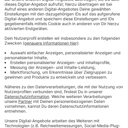
Wir benötigen Ihre
Zustimmung, um den YouTube
Video-Service zu laden!
Wir verwenden einen Service eines
Drittanbieters, um Videoinhalte
einzubetten. Dieser Service kann
Daten zu Ihren Aktivitäten
sammeln. Bitte lesen Sie die
Details durch und stimmen Sie der
Nutzung des Service zu, um dieses
Video anzusehen.
Mehr Informationen
Jugendliche Unsicherheit und unbändige Wut – im
Falle von Sid eine explosive Mischung. Das ist
Akzeptieren
manchmal verstörend, manchmal blutig.
powered by
Usercentrics Consent
Anzeige
Management Platform