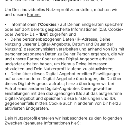
Anzeige
120 in Willich, 111,32 in Krefeld, 108 in Tönisvorst und
102 in Nettetal - das sind die teuersten vier
Kommunen für Hundehalter bei uns am Niederrhein. In
allen anderen Orten fallen entweder genau 100 oder
rund 80 Euro Hundesteuer an. Über die Höhe der
Hundesteuer können die Kommunen selbst
entscheiden - hier gibt es keine Vorgaben oder
Richtwerte. Die höchste Summe in NRW zahlen mit
180 Euro Hundebesitzer aus Hagen - in Verl fallen
24,60 Euro an. Ahlen ist die einzige Kommune in NRW,
die gar keine Hundesteuer erhebt.
Anzeige