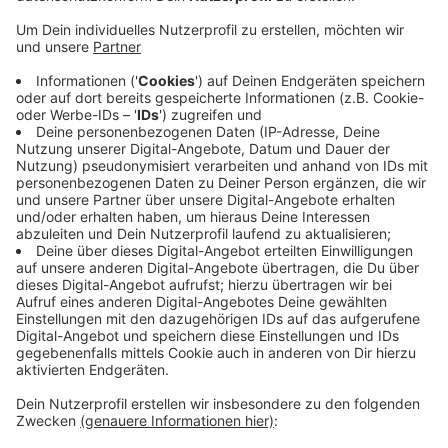
Anzeige
Für die Eagles steht das Aufstiegs-Rückspiel an -
auswärts gegen den MTV Braunschweig. Die Krefelder
Handballer bringen einen Sechs-Tore-Vorsprung mit
nach Niedersachen. Beim Hinspiel letzte Woche
konnten sich die Eagles mit 32 zu 26 durchsetzen.
Gewinnen sie dieses Spiel auch, ist der Aufstieg in die
zweite Liga wasserdicht. Da warten dann
voraussichtlich Gegner wie der TSV Bayer Dormagen
oder der TuSEM Essen.
Anzeige