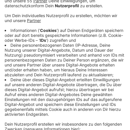
Anzeige
Bislang war das Erlangen eines Doktorgrads nur über
eine Kooperation mit einer Universität möglich.
Konkret geht das Promotionsrecht an einen
Dachverband, dem neben der Hochschule Niederrhein
auch noch 20 weitere Hochschulen für angewandte
Wissenschaften angehören. Sie alle dürfen künftig
eigenständige Promotionsverfahren durchführen und
Doktorgrade verleihen. Dafür hatte sich im Sommer
bereits der Wissenschaftsrat ausgesprochen. Jetzt
hat auch das Land grünes Licht gegeben. So soll das
Studium an einer Hochschule noch attraktiver werden.
Denn hier gebe es ein praxisnahes Angebot und eine
enge Zusammenarbeit mit der regionalen Wirtschaft,
heißt es vom Land NRW.