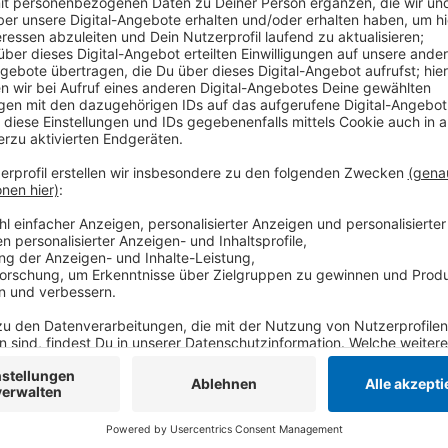
Das Institut hat sich der Initiative "Klimaneutrale 
verpflichtet sich das Land Nordrhein-Westfalen bis 
die Hochschule an dieser Initiative teilnimmt sei ein
schnellstmöglichst klimaneutral zu werden, heißt es
Anzeige