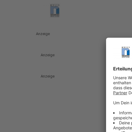
Anzeige
Anzeige
Anzeige