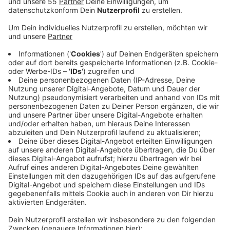
Veröffentlicht:
Freitag, 02.09.2022 16:12
Anzeige
Die Partei fordert die Stadt auf, Fördergelder
abzurufen. Der Hitzestau in den Unterrichtsräumen
beeinträchtige die Konzentrationsfähigkeit und könne
zu Kopfschmerzen, Kreislaufproblemen und Müdigkeit
führen, heißt es in einem Antrag der Grünen. Sie
fordern, die Schulgebäude dem Klimawandel
anzupassen, machen selbst allerdings keine konkreten
Vorschläge dafür. Stattdessen sollen Schüler und
Lehrer bei der Entwicklung von städtischen
Maßnahmen einbezogen werden. Das Land NRW stellt
den Städten und Gemeinden insgesamt zwei Millionen
Euro bereit, um Aktionspläne gegen Hitze zu
entwickeln.