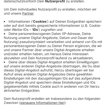
Anzeige
Nicht nur der Rückgang der Aufträge, sondern auch der
mögliche Ausfall von Fachkräften durch Infektion oder
Quarantäneverpflichtung sorgt für Unruhe. Die NRW-
Koalition hat daher ein wirtschaftliches
Risikomanagement auf den Weg gebracht, um so
finanzielle Probleme von Betrieben und Firmen
einzudämmen. Unter anderem soll die NRW.BANK
Unternehmen über Fördermöglichkeiten beraten. Dazu
gehören zum Beispiel Finanzierungsangebote bei
Zahlungsengpässen. Die Mittel können von
betroffenen Unternehmen ab sofort angefragt
werden.
Anzeige