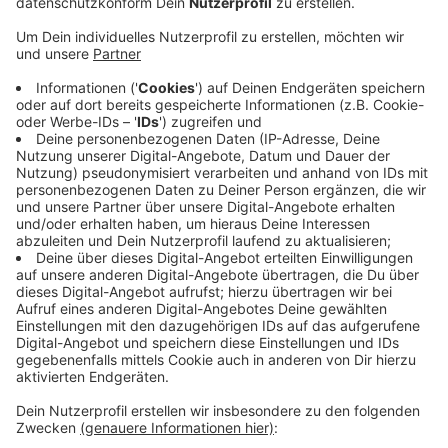
Anzeige
Konkret will sie die Flugsicherungsdienstleistungen
übernehmen. Die mussten die kleineren Flughäfen bis
jetzt selbst tragen. Für die Planungen sind im
Bundeshaushalt jetzt 20 Mio. Euro vorgesehen.
Die finanzielle Unterstützung ist Teil eines größeren
Paketes. Schon im Februar hatte sich die
Bundesregierung auf Zuschüsse zur Offenhaltung von
größeren Flughäfen unter anderem in Höhe von 200
Millionen Euro geeinigt. Davon hatte auch der
Düsseldorfer Airport profitiert. Der Niederrhein Airport
Weeze ist bislang leer ausgegangen.
Anzeige