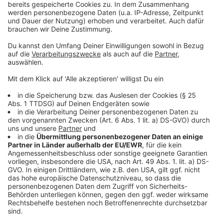
Anzeige
Nachbarschaftshilfe und lokale Wachsamkeit
Anzeige
Gemeinsam ist Sicherheit unschlagbar: Gute
Absprachen mit den Nachbarn, z. B. Kontrollgänge,
Briefkastenleeren und aufmerksames
Beobachten, erhöhen den Schutz enorm.
Digitale Nachbarschaftsgruppen über WhatsApp
oder andere Plattformen helfen, Informationen
schnell auszutauschen.
Gemeinsame Aktionen und gegenseitige
Unterstützung stärken das Vertrauensverhältnis
und machen jeden Einbruch schwieriger.