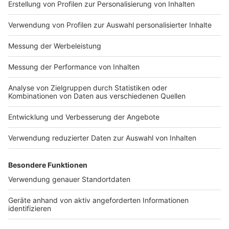
Weiterführende Links
Anzeige
Ratgeber der Polizei mit technischen
Tipps:
polizei-beratung.de
Übersicht zu Sicherungstechnik und
mechanischen Lösungen:
k-einbruch.de
Praxisbeispiele für Smart Home und
Sicherheit:
werdgruen.de
Tipps zum Haus herbstfit machen:
immowelt.de
Detaillierte Infos zu Alarmanlagen und
Zubehör:
team.de
Mit diesen Tipps und Maßnahmen wird das eigene
Zuhause auch im Herbst zum Einbrecher-Albtraum –