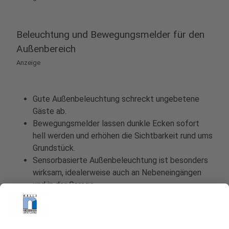
Beleuchtung und Bewegungsmelder für den
Außenbereich
Anzeige
Gute Außenbeleuchtung schreckt ungebetene
Gäste ab.
Bewegungsmelder lassen dunkle Ecken sofort
hell werden und erhöhen die Sichtbarkeit rund ums
Grundstück.
Sensorbasierte Außenbeleuchtung ist besonders
wirksam, idealerweise auch an Nebeneingängen
und in der Garage.
Anzeige