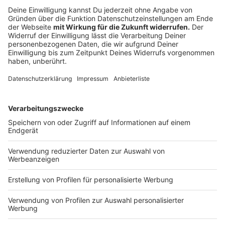
Anzeige
Professionelle Lösungen und Beratung
Anzeige
Eine Sicherheitsberatung durch Profis hilft,
individuelle Risiken zu erkennen und macht das
Zuhause noch sicherer.
Das Programm „Zuhause sicher“ der Polizei zeigt,
wie zertifizierte Sicherheitstechnik und Smart-
Home-Lösungen Einbrecher abschrecken können.
Moderne Systeme wie digitale Schließtechnik
ergänzen klassische Lösungen optimal und geben
sofortige Alarmmeldungen bei verdächtigen
Aktivitäten.
Anzeige