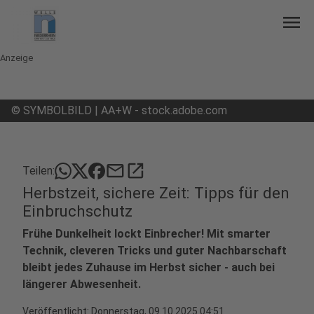
menu
Anzeige
©
SYMBOLBILD | AA+W - stock.adobe.com
mail
open_in_new
Teilen:
Herbstzeit, sichere Zeit: Tipps für den
Einbruchschutz
Frühe Dunkelheit lockt Einbrecher! Mit smarter
Technik, cleveren Tricks und guter Nachbarschaft
bleibt jedes Zuhause im Herbst sicher - auch bei
längerer Abwesenheit.
Veröffentlicht:
Donnerstag, 09.10.2025 04:51