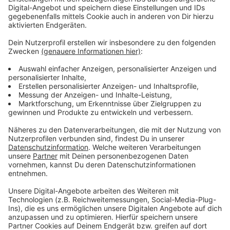
steuern, ganz egal wo man ist. Die
Echtzeitüberwachung gibt Sicherheit auch
unterwegs.
Anzeige
Clevere Verhaltensweisen im Herbst
Anzeige
Wertsachen sollten niemals offen sichtbar liegen.
Informationen zur Abwesenheit sollten nicht im
Internet oder auf Social Media veröffentlicht
werden - dies lockt Einbrecher regelrecht an.
Regelmäßige Sicherheits-Checks an Türen und
Fenstern helfen, Schwachstellen frühzeitig zu
erkennen.
Schlüssel niemals draußen verstecken.