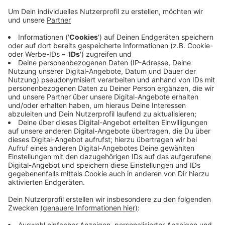
Etwa 160 Auststeller präsentieren am diesem
Wochenende ihre herbstlichen Produkte. Außerdem
gibt es täglich Vorträge zu unterschiedlichen Themen
rund um den Herbst. Tickets gibt es online oder an der
Tageskasse. Am Sonntag werden besonders viele
Besucher erwartet, daher wurde zusätzlich ein
Shuttle-Service eingerichtet. Von 10:00 Uhr bis 18:30
Uhr pendelt ein Linienbus vom Sprödentalplatz zum
Eingang der Galopprennbahn und wieder zurück. Mehr
Infos gibt es auf der
Internetseite des Veranstalters.
Anzeige