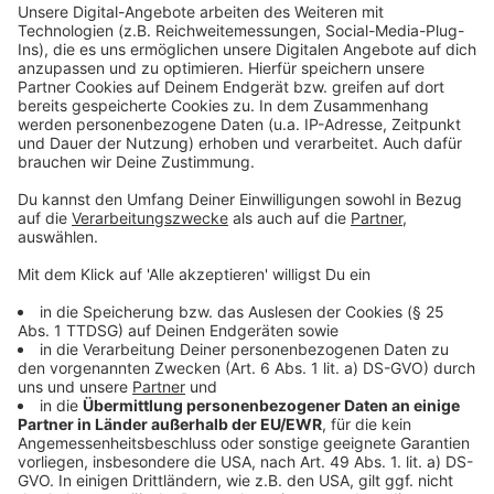
unterstützt. Auf Dauer könne es so nicht weitergehen,
so die Kämmerin der Stadt. Ende August 2024 hatte
sie in Tönisvorst eine Haushaltssperre verhängt. Diese
Maßnahme zeigt bereits Wirkung: Das errechnete
Minus hat sich nach Angaben der Stadt um fast vier
Millionen Euro verbessert.
Anzeige
Investitionen und finanzielle
Herausforderungen
Anzeige
Trotz der knappen Genehmigungsfähigkeit des
Haushalts 2025 kann Tönisvorst weiterhin in wichtige
Bereiche wie Schulen und Kitas investieren. Die
finanzielle Unterstützung durch das Land bleibe jedoch