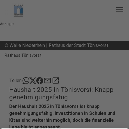
menu
Anzeige
©
Welle Niederrhein | Rathaus der Stadt Tönisvorst
Rathaus Tönisvorst
mail
open_in_new
Teilen:
Haushalt 2025 in Tönisvorst: Knapp
genehmigungsfähig
Der Haushalt 2025 in Tönisvorst ist knapp
genehmigungsfähig. Investitionen in Schulen und
Kitas sind weiterhin möglich, doch die finanzielle
Lage bleibt angespannt.