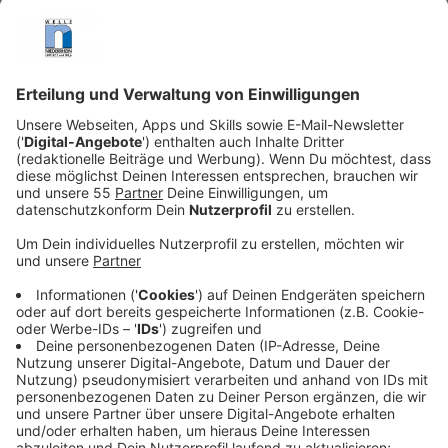
Veröffentlicht:
Donnerstag, 07.11.2024 06:35
Anzeige
In Tönisvorst liegt ein Entwurf für den Haushalt 2025
vor. Die Kämmerin hat ihn den Politikern im Stadtrat
vorgestellt. Demnach ist der Haushalt zwar nicht
ausgeglichen, auf dem Papier aber genehmigungsfähig
– wenn auch nur knapp.
Anzeige