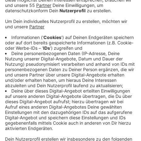
hatten den Tierschützern vorgeworfen, Wildtiere
unerlaubt aufgenommen zu haben.
Veröffentlicht:
Donnerstag, 18.03.2021 14:54
Anzeige
Mit der Hausdurchsuchung kriminalisiere der Kreis
Viersen die gesamte Arbeit von ehrenamtlichen
Tierschützern, sagt der BUND. Laut der
Kreisverwaltung habe das Amtsgericht Viersen nach
einer Anzeige einer Bürgerin die Hausdurchsuchung
angeordnet. Die Kreis-Mitarbeiter hätten dann
mehrere Wild- und Haustiere vorgefunden, wobei die
Haltungsbedingungen nicht immer den Vorgaben
entsprachen, heißt es. Konkret konnte der Kreis das
aber nicht erklären. Die Wildtiere wurden jetzt
überwiegend ausgewildert. Die Wildtierorganisation