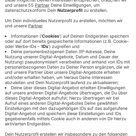
Anzeige
Jetzt muss auch das Hallenbad in Elmpt wegen
baulicher Mängel geschlossen bleiben.Das Flachdach
des Gebäudes ist undicht. Es hat Betonschäden. Ob
das Bad überhaupt wieder öffnen kann, ist im Moment
unklar. Ein Fachgutachten soll das jetzt klären. Seit
Jahren hat die Gemeinde Probleme mit ihren maroden
Bädern. Auch das sanierungsbedürftige Freibad ist
schon lange geschlossen. Ob es ein gemeinsames Bad
mit der Gemeinde Brüggen geben wird, ist immer noch
unklar. Zwar haben beide Gemeinderäte bereits für ein
gemeinsames Bad gestimmt. Die Umsetzung ist aber
von einem Bürgerbegehren abhängig. Mit dem wird
beantragt, das marode Freibad zu sanieren. Sollte es
im August (21.08.) eine Mehrheit dafür geben, müssen