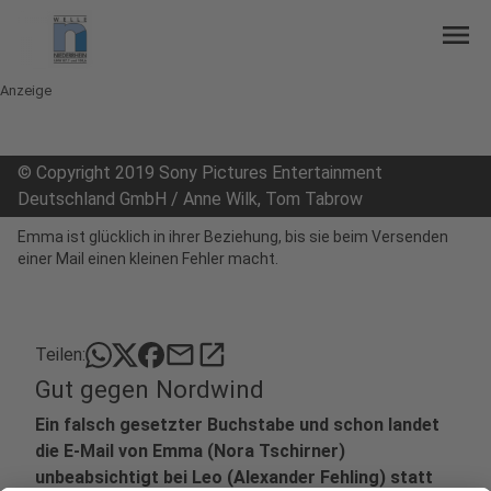
menu
Anzeige
©
Copyright 2019 Sony Pictures Entertainment
Deutschland GmbH / Anne Wilk, Tom Tabrow
Emma ist glücklich in ihrer Beziehung, bis sie beim Versenden
einer Mail einen kleinen Fehler macht.
mail
open_in_new
Teilen:
Gut gegen Nordwind
Ein falsch gesetzter Buchstabe und schon landet
die E-Mail von Emma (Nora Tschirner)
unbeabsichtigt bei Leo (Alexander Fehling) statt