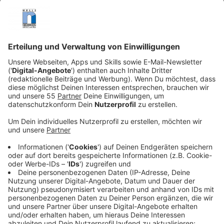
beim vorgesehenen Empfänger.
Veröffentlicht:
Dienstag, 10.09.2019 16:38
Anzeige
Leo antwortet. Ein Austausch nimmt seinen Lauf, der
lustig und immer persönlicher wird. Weil sich die beiden
nicht kennen, sie also keinen Gesichtsverlust
befürchten müssen, vertrauen sie aneinander intime
Dinge an. Emma und Leo schließen eine digitale
Freundschaft und wollen es dabei belassen. Aber
irgendwann sind da Schmetterlinge in den Bäuchen und
jedes „Pling“ im Mail-Postfach scheucht sie auf.
Vielleicht sollten sie sich doch treffen? Andererseits
ist Emma mit Bernhard (Ulrich Thomsen) verheiratet
und Leo hängt immer noch an seiner Ex-Freundin
Marlene (Claudia Eisinger)…