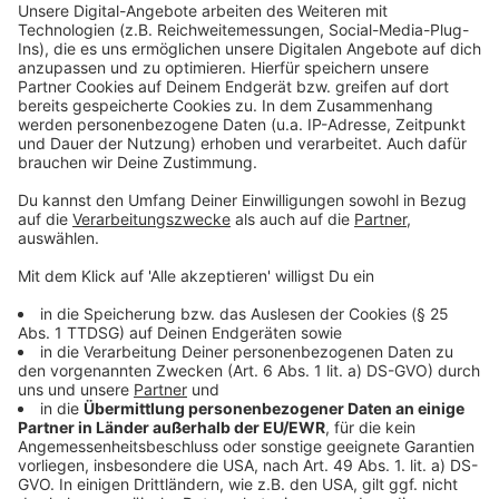
entwickelt sich nach und nach mehr als nur eine
Akzeptieren
Mailfreundschaft. Doch wieweit sind Emma und Leo
powered by
Usercentrics Consent
bereit zu gehen?
Management Platform
Anzeige
©
Copyright 2019 Sony Pictures Entertainment
Deutschland GmbH / Anne Wilk, Tom Tabrow
Emma führt eigentlich eine glückliche Beziehung mit
Bernhard. Doch Leo schleicht sich mehr und mehr in
ihren Kopf.
Anzeige
©
Copyright 2019 Sony Pictures Entertainment
Deutschland GmbH / Anne Wilk, Tom Tabrow