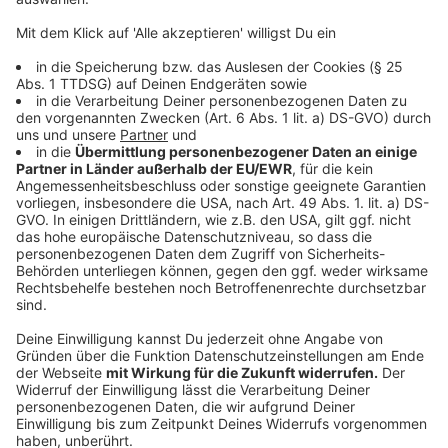
Anzeige
Enver Yilmaz von Demtek & Konver.ai erklärt den
Einsatz von KI-gestützten Tools zur
Neukundengewinnung.
Anzeige
Finanzen für Gründer*Innen – Wie beantrage
ich meinen Gründungskredit?
Anzeige
Freitag, 22. November 2024, 15–16 Uhr
Anzeige