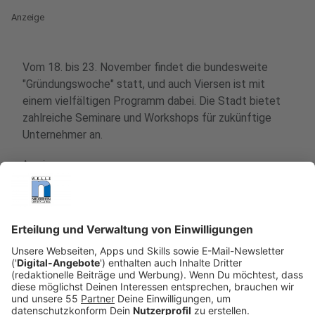
Anzeige
Vom 18. bis 23. November findet die bundesweite
"Gründungswoche" statt, und auch Viersen ist mit
einem vielfältigen Programm dabei. Die Stadt bietet
zahlreiche Seminare und Workshops für zukünftige
Unternehmer an.
Anzeige
Seminare und Workshops im Überblick
Anzeige
Familie und Unternehmen gründen – Was ist
aus rechtlicher Sicht zu beachten?