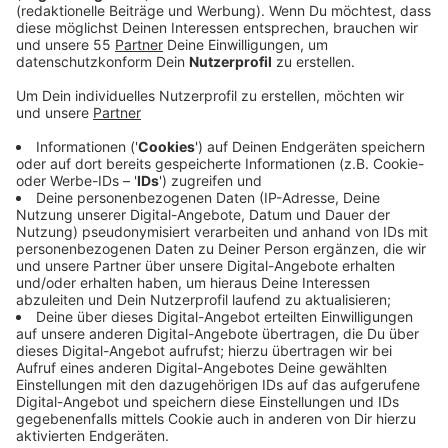
Anzeige
Beim Eintreffen der Einsatzkräfte stand die Halle an
der Ernst-Moritz-Arndt-Straße bereits in voller
Ausdehnung in Flammen. Die Ernst-Moritz-Arndt-
Straße und die Hardter Straße blieben bis in die
Morgenstunden gesperrt. Die Feuerwehr verhinderte
erfolgreich, dass das Feuer auf angrenzende Gebäude
übergriff, jedoch war die Halle nicht mehr zu retten.
Anzeige
Warnmeldung und Ermittlungen
Anzeige