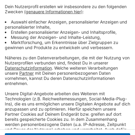
Die Leitstelle warnte mit einer NiNA-Meldung um
00:48 Uhr in den Stadtteilen Bockert, Hoser und
Helenabrunn vor Geruchsbelästigungen und
Rauchniederschlag. Eine Gefahr für Anwohner bestand
nicht, und die Warnung wurde um 2:21 Uhr aufgehoben.
Die Ursache des Feuers ist noch unklar, und die Polizei
hat Ermittlungen aufgenommen. Zeugen werden
gebeten, sich unter der 02162/377-0 zu melden.
Anzeige
Anzeige