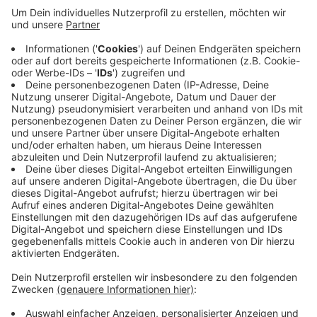
Veröffentlicht:
Donnerstag, 13.06.2019 07:40
Anzeige
Der Komplex brannte bis auf die Grundmauern nieder.
Aktuell würden Einsatzkräfte letzte Glutnester
ablöschen, heißt es von der Feuerwehr. Danach würden
dann die Aufräumarbeiten beginnen. Wie lange die
andauern, stehe noch nicht fest. Die Feuerwehr war
gestern zeitweise mit 140 Kräften im Einsatz.
Anzeige