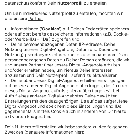
April in einer Kita in Viersen getötet haben.
Veröffentlicht:
Donnerstag, 19.11.2020 07:20
Anzeige
Bislang hatte die Angeklagte weder im
Ermittlungsverfahren mit der Polizei, noch später mit
einer Psychiaterin gesprochen. Das soll sich nun
ändern. Gerichtssprecher Raimond Röttger sagte uns,
die Verteidiger der Angeklagten würden eine Erklärung
zur Sache abgeben. Vieles spricht dafür, dass sie ein
Geständnis ablegt. Sie war die einzige, die mit der
kleinen Greta am Tatort war. Auch soll sie schon an
früheren Arbeitsstellen in Kindergärten am Niederrhein
Kinder schwer misshandelt haben.
Anzeige