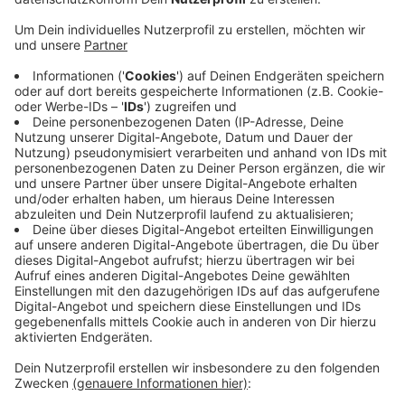
Anzeige
Allerdings könnten die Köder auch Folge einer
Rattenplage sein. Laut Bürgermeister bestehe die
Möglichkeit, dass es sich bei Ködern um Versuche
handelt, Ratten zu bekämpfen. Die Stadt Willich hat
wegen der vielen neuen Giftköder einen
Ansprechpartner benannt.
Ansprechpartner ist aktuell Arndt Legr vom
Geschäftsbereich Personenstand und Ordnung (02154
– 94 96 70, arndt.legr@stadt-willich.de).
Anzeige