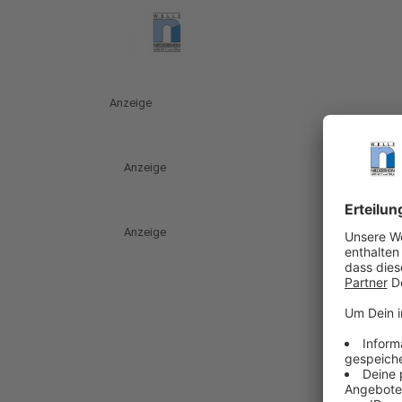
Anzeige
Anzeige
Anzeige