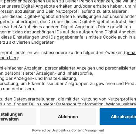
Anzeige
Rund 20 Fälle von Beleidigungen oder Bedrohungen wu
vor dem Sportgericht in Krefeld verhandelt. In etwa 
Saison. Viele Schiedsrichter trauen sich aber noch i
vor weiteren Angriffen. Die Arbeitsgruppe "Keine Ge
Opfer in solchen Fällen. Sie sieht vor allem den DFB 
einheitlicher und Täter härter bestraft werden. Un
Krefeld. Sie spricht sich klar gegen Gewalt auf den S
eines Spielers beim SC Viktoria in Krefeld für Aufseh
massiv beleidigt hatte.
Anzeige