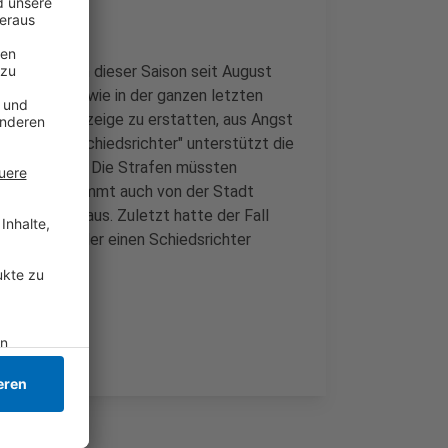
rde allein in dieser Saison seit August
genauso viel wie in der ganzen letzten
mmer nicht Anzeige zu erstatten, aus Angst
walt gegen Schiedsrichter" unterstützt die
in der Pflicht. Die Strafen müssten
terstützung kommt auch von der Stadt
portplätzen aus. Zuletzt hatte der Fall
en gesorgt, der einen Schiedsrichter