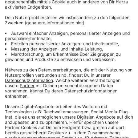
Eltern und Schüler dabei mit einzubeziehen.
Anzeige
Das sagt die GEW Krefeld:
Anzeige
Als Vorsitzender der GEW Krefeld ist Philipp Einfalt
nur bedingt einverstanden - das hat er auf Anfrage
unserer Redaktion gesagt. Schulen sollten sich
stattdessen vermehrt mit der digitalen Welt
auseinandersetzen und über Chancen und Risiken
aufkären, so Einfalt.
Hier findet ihr den ganzen Artikel zur GEW Krefeld.
Anzeige