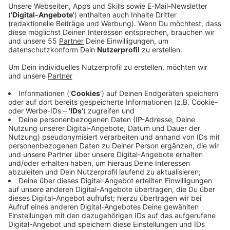
der Bildungsgewerkschaft GEW im Kreis Viersen
sinnvoll sein. Sie reagiert damit auf eine
Empfehlung des NRW-Schulministeriums.
Veröffentlicht:
Freitag, 28.03.2025 06:00
Anzeige
Das direkte Miteinander sollte auf dem Pausenhof im
Vordergrund stehen, nicht die Kommunikation per
Handy. So sieht das die GEW im Kreis Viersen. Im
Unterricht könne man stattdessen auf vorhandene
Tablets zurückgreifen, um den Kindern die Chancen
digitaler Medien näherzubringen. Das Schulminsterium
sieht vor, dass Grundschulen konkrete Regeln für die
Handynutzung entwickeln. Die GEW hält es für wichtig,