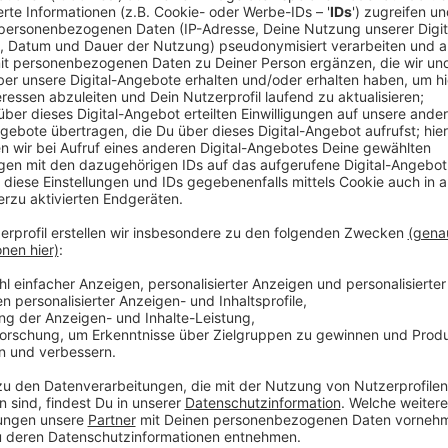
Wie lässt sich die eigene Gesundheit schützen und s
Gesundheitsamt Krefeld heute (19. März) mit einem 
Rheinstraße. Von 11 bis 15 Uhr können Bürger direk
Anzeige
Sieben Bereiche beraten vor Ort
Anzeige
Insgesamt sind sieben Abteilungen vertreten. Them
Zahngesundheit bei Kindern, HIV- und STI-Tests sow
Sozialpsychiatrische Dienst informiert über Hilfsan
Sucht.
Anzeige