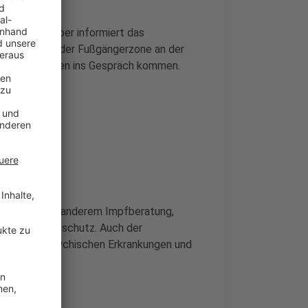
tärken? Darüber informiert das
Infostand in der Fußgängerzone an der
t mit Fachleuten ins Gespräch kommen.
en sind unter anderem Impfberatung,
ie Infektionsschutz. Auch der
gebote bei psychischen Erkrankungen und