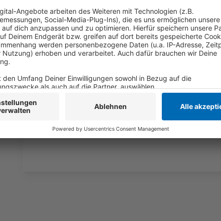
Motto: „Vielfalt für Gesundheit“
Anzeige
Der Aktionstag steht in diesem Jahr unter dem Motto
erhalten zudem Infos zu Klima und Hitze, Reiseimpf
sowie zu Angeboten in Kitas und Schulen. Ziel ist e
machen und den Zugang für alle zu erleichtern.
Anzeige