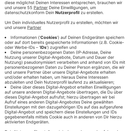
Gute Nachrichten nach dem Zwischenfall am
Donnerstag (06. November): Der auf der
Süchtelner
Straße
eingebrochene Gehweg ist repariert, die
Sperrung wurde aufgehoben. Nach einer genaueren
Untersuchung stellte sich heraus, dass keine größeren
Schäden vorlagen, teilt die Stadt Viersen mit. Der
Gehweg ist wieder sicher begehbar.
Ebenfalls behoben ist die
Netzwerkstörung im
Kommunalen Rechenzentrum Niederrhein (KRZN)
,
die am Freitagvormittag (7. November) zu massiven
Einschränkungen geführt hatte. Zahlreiche digitale
Dienstleistungen standen zeitweise nicht zur
Verfügung.
Auch das
Service-Center im Stadthaus
war von der
Störung betroffen und musste den Betrieb