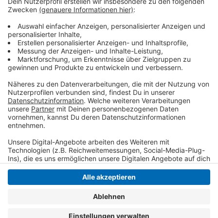
vorübergehend einstellen. Termine wurden abgesagt,
können nun aber wieder
neu vereinbart
werden. Die
Verwaltung teilt mit, dass der
Regelbetrieb
inzwischen vollständig wieder aufgenommen
wurde.
Anzeige
Anzeige
Anzeige
Anzeige