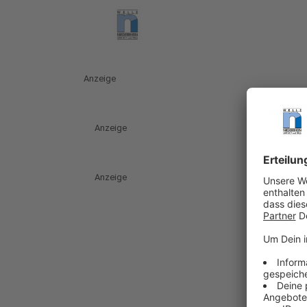
Anzeige
Anzeige
Anzeige