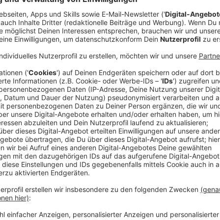
Anzeige
Zu Gast waren zwei Experten - von der Verbraucherz
und Klima. Beide haben zwei Stunden lang eure Frag
Anzeige
Spart man, wenn man mit Strom heizt?
Anzeige
Während die Gaspreise stark gestiegen sind, suchen v
auch immer wieder die Frage nach Heizlüfter, Ölradiat
einzusetzen ist allerdings keine gute Idee, sagt He
Verhältnis von Gas zu Strom liege immer noch bei ein
deutlich günstiger mit Gas, statt mit Strom zu heize
Anzeige