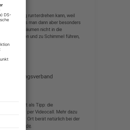
o die Heizung runterdrehen kann, weil
rt. Dabei muss man dann aber besonders
 geheizten Räumen nicht in die
 kondensieren und zu Schimmel führen,
e und Heizungsverband
er: vielleicht als Tipp: die
und die sogar per Videocall. Mehr dazu
smonteur vor Ort berät natürlich bei der
erwärmeluft.de
.