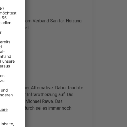
entrale und vom Verband Sanitär, Heizung
en beantwortet.
iele nach einer Alternative. Dabei tauchte
or oder einer Infrarotheizung auf. Die
izungsexperte Michael Rawe. Das
s zu drei. Dadurch sei es immer noch
n.