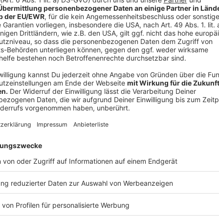
Viele unserer Hörer wollten wissen, ob man einfach s
jedes Grad weniger etwa sechs Prozent Energie spa
darauf achten, dass die warme, feuchte Luft aus den
ungeheizten Räume gelangt. Dort könnte das Wasser
so unser Experte.
Anzeige
Weitere Tipps von der Verbraucherzentral
Anzeige
Für alle Fragen hat die Zeit am Ende nicht gereicht. Ab
Verbraucherzentrale bietet eine Energieberatung an 
unter
verbraucherzentrale.nrw
. Und auch der Heizung
Umrüstung. Mehr dazu gibt es auf der Website:
wass