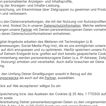
Weg vom Gas mit der Wärmepumpe
Anzeige
Häuslebauer kommen an einer elektrischen Wärmepum
auch Bewohner von älteren, nicht so gut isolierten
gibt sogenannte Gas- oder Öl-Hybridheizungen. Das 
einer herkömmlichen Gas- oder Ölheizung. Dabei üb
ca. 55 Grad, so Rawe. Alles darüber hinaus wird dan
Das spart dann Energiekosten.
Anzeige
Als Mieter sparen
Anzeige