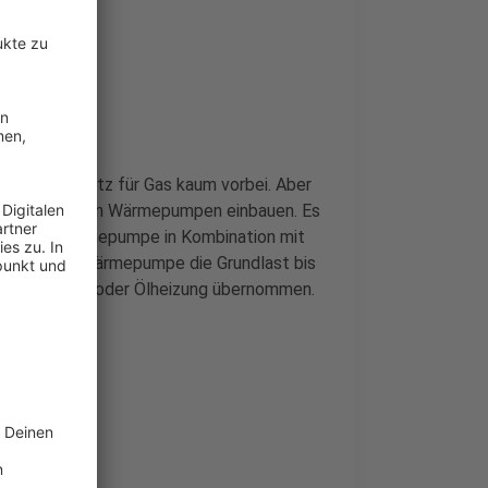
pe als Ersatz für Gas kaum vorbei. Aber
 Häusern können Wärmepumpen einbauen. Es
ist eine Wärmepumpe in Kombination mit
ernimmt die Wärmepumpe die Grundlast bis
n von der Gas- oder Ölheizung übernommen.