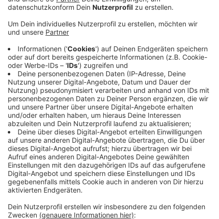
Anzeige
Sollten die beiden Banken sich zusammenschließen,
würden sie in Zukunft rund 65.000 Mitglieder betreuen
und eine Bilanzsumme von rund 4,5 Milliarden Euro
aufweisen. Neben den üblichen Vorteilen hätte die
neue Bank außerdem die Möglichkeit neue
Marktanteile zu erschließen, heißt es von der
Krefelder Volksbank. Im letzten Jahr war die
Volksbank Düsseldorf/Neuss in die Kritik geraten. Eine
frühere Finanzchefin einer französischen Modekette
soll 100 Millionen Euro veruntreut haben. Das Geld
wurde bei der Volksbank Düsseldorf/Neuss angelegt
und anschließend in die Türkei transferiert. Seither gilt
es als verschwunden.