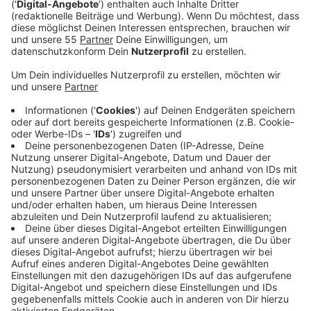
Anzeige
Im Interview mit Nina Tenhaef und Kevin Zimmer
erklärt Dirk Kieslich aus Plettenberg im Sauerland, was
eine Dachbegrünung an Vorteilen mit sich bringt. Seine
Firma "mygreentop" begrünt auch Schrägdächer und
nutzt beispielsweise die Pflanzenarten Mauerpfeffer
oder Fetthennen. Diese Art der Pflanzen können
Dächer dabei auch nicht zerstören, erklärt er. Weshalb
und ob die Dachpflanzen auch gegossen werden
müssen, erfahrt ihr im Gespräch mit Dirk Kieslich.
Anzeige