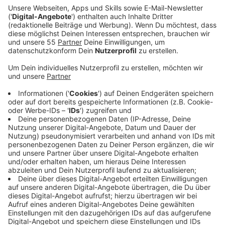
Ein Promi, keine Fragen und fünf
Gegenstände
Anzeige
Wenn ein Popstar, Comedian, Schauspieler oder
Politiker bei uns zu Besuch ist, stellt er sich auch dem
besonderen Video-Interview „Fünf für". Dabei wird
keine einzige Frage gestellt, sondern dem Gast
einfach fünf Dinge in die Hand gedrückt, zu denen er
das erzählt, was ihm als Erstes einfällt. Keine
Standardantworten, keine Promotionaussagen -
sondern ganz persönliche Geschichten - das ist „Fünf
für"!
Anzeige