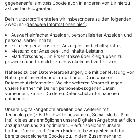
Wir benötigen Ihre
Zustimmung, um den YouTube
Video-Service zu laden!
Wir verwenden einen Service eines
Drittanbieters, um Videoinhalte
einzubetten. Dieser Service kann
Daten zu Ihren Aktivitäten
sammeln. Bitte lesen Sie die
Details durch und stimmen Sie der
Nutzung des Service zu, um dieses
Video anzusehen.
Mehr Informationen
Fünf für Sportfreunde Stiller
Akzeptieren
Anzeige