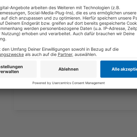
Wir verwenden einen S
Drittanbieters, um V
einzubetten. Dieser Servi
Ihren Aktivitäten sammeln.
die Details durch und s
Nutzung des Service zu, 
anzusehen
Mehr Informati
Fünf für Herbert Grönemeyer
Akzeptieren
Anzeige
powered by
Usercentrics Co
Platform