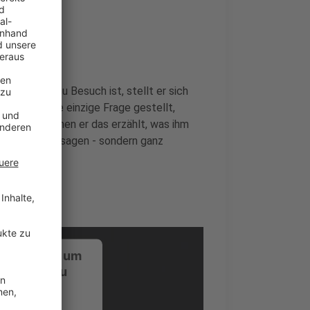
nde
er bei uns zu Besuch ist, stellt er sich
i wird keine einzige Frage gestellt,
rückt, zu denen er das erzählt, was ihm
 Promotionaussagen - sondern ganz
ustimmung, um
-Service zu