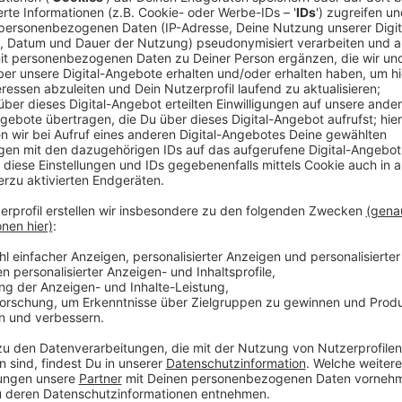
Ein Promi, keine Fragen und fünf Gegenstä
Anzeige
Wenn ein Popstar, Comedian, Schauspieler oder Politik
auch dem besonderen Video-Interview „Fünf für". Dabe
sondern dem Gast einfach fünf Dinge in die Hand ged
als Erstes einfällt. Keine Standardantworten, keine
persönliche Geschichten - das ist „Fünf für"!
Anzeige
Wir benötigen Ihre Z
den YouTube Video
laden!