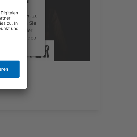
ervice eines
ideoinhalte
ce kann Daten zu
 Bitte lesen Sie
timmen Sie der
um dieses Video
.
onen
nsent Management