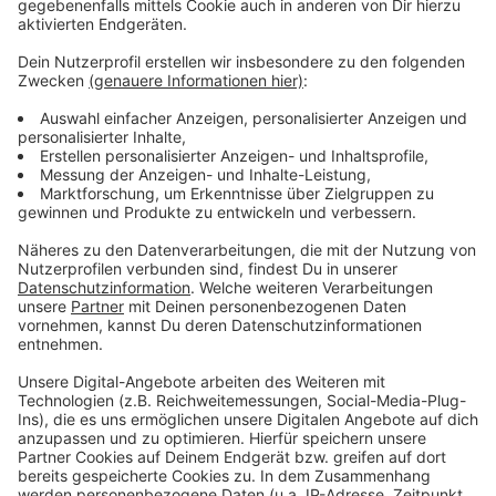
Wir benötigen Ihre
Zustimmung, um den YouTube
Video-Service zu laden!
Wir verwenden einen Service eines
Drittanbieters, um Videoinhalte
einzubetten. Dieser Service kann
Daten zu Ihren Aktivitäten
sammeln. Bitte lesen Sie die
Details durch und stimmen Sie der
Nutzung des Service zu, um dieses
Video anzusehen.
Mehr Informationen
Fünf für Carolin Kebekus
Akzeptieren
Anzeige
powered by
Usercentrics Consent