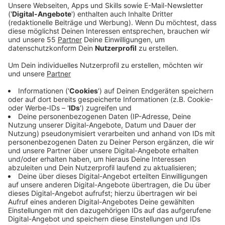
Ein Promi, keine Fragen und fünf
Gegenstände
Anzeige
Wenn ein Popstar, Comedian, Schauspieler oder
Politiker bei uns zu Besuch ist, stellt er sich auch dem
besonderen Video-Interview „Fünf für". Dabei wird
keine einzige Frage gestellt, sondern dem Gast
einfach fünf Dinge in die Hand gedrückt, zu denen er
das erzählt, was ihm als Erstes einfällt. Keine
Standardantworten, keine Promotionaussagen -
sondern ganz persönliche Geschichten - das ist „Fünf
für"!
Anzeige