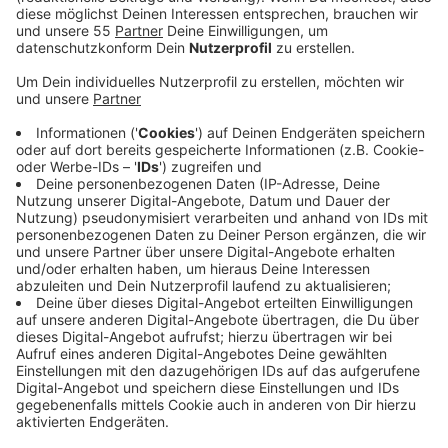
Anzeige
Sowohl die Krefelder als auch die Kreispolizei Viersen
berichten von einem entspannten Wochenende. Trotz
steigendem Alkoholpegel kam es nur selten zu
Festnahmen. Am Nelkensamstag gab es an der Burg
Uda in Grefrath einen Taschendiebstahl, ansonsten
wurden nur wenige Platzverweise ausgesprochen. Es
mussten demnach auch nur wenige Menschen in
Gewahrsam genommen werden.
Anzeige
Veilchendienstag in Hüls
Anzeige