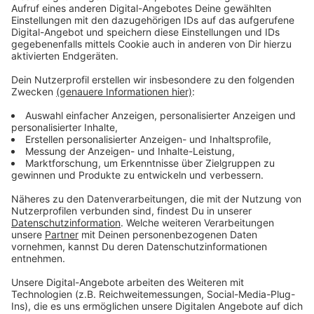
Ridings im Herbst 2022. Man könnte also sagen:
"Blood Orange" ist das Album, dass sie eigentlich nicht
machen wollte. Gut, dass sie es trotzdem gemacht
hat.
Anzeige
Anzeige
Wir benötigen Ihre
Zustimmung, um den YouTube
Video-Service zu laden!
Wir verwenden einen Service eines
Drittanbieters, um Videoinhalte
einzubetten. Dieser Service kann