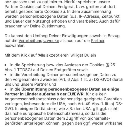
Daten zu Ihren Aktivitäten
sammeln. Bitte lesen Sie die
Details durch und stimmen Sie der
Nutzung des Service zu, um dieses
Video anzusehen.
Mehr Informationen
Mit "Weekends" kehrt Freya Ridings auf die große
Bühne zurück, wir haben den Song für euch im besten
Akzeptieren
Mix.
powered by
Usercentrics Consent
Anzeige
Management Platform
Anzeige