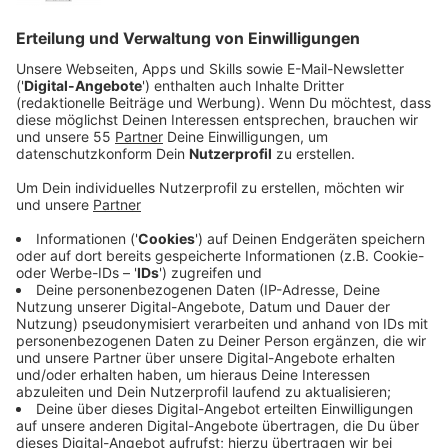
Anzeige
Während Freya Ridings Hit "Castles noch in unseren
Ohrwindungen sein Unwesen treibt, drängte der
Vorbote "Weekends" ihres neuen Albums "Blood
Orange" direkt hinterher. Wir kriegen die Nord-
Londonerin wohl so schnell nicht mehr aus dem Kopf.
"Blood Orange", unser Album der Woche sorgt
vermutlich dafür, dass es so bleibt. 14 Songs laden
zum Tanzen, Träumen und mitfühlen ein.
"Mit diesem Album wollte ich Sachen sagen, bei denen
ich mich schwertue, sie Menschen direkt ins Gesicht
zu sagen. Ich habe gezielt Dinge ausgewählt, über die
es mir schwerfällt zu sprechen und wollte
stattdessen über sie schreiben und singen. Darum ging
es mir bei „Blood Orange": mich selbst damit zu
erschrecken, wie ehrlich Songs sein können", so Freya