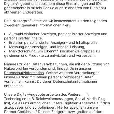
Adresse:
Dünner Str. 214 - 216
41066 Mönchengladbach
Die Praxis befindet sich im Krankenhaus Neuwerk, 2
Etage. Zutritt über den Seiteneingang
(Liebfrauenstraße Höhe der Hausnummer 44), große
Hofeinfahrt führt zum Seiteneingang des
Krankenhauses, mit dem Fahrstuhl dann in die 2 Etage)
Impfstoff:
Moderna
Hinweise: