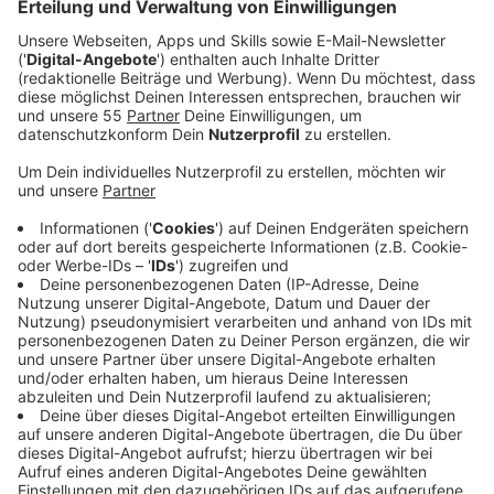
Anzeige
Freie Impfdosen in Mönchengladbach
Anzeige
Am 30. Dezember
könnt Ihr Euch in der Praxis für
Onkologie Dr. Sellmann, Dr. Bartels impfen lassen -
wenn Ihr älter als 30 Jahre seid. Hier alles, was Ihr
wissen müsst:
Datum und Uhrzeit:
Bis 14:00 Uhr