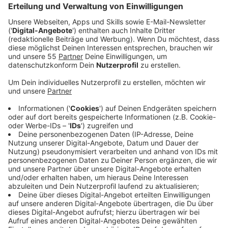
Anzeige
Am Niederrhein sind Frauen in der Kommunalpolitik
noch unterrepräsentiert. Nur etwa 30 Prozent der
Ratsmitglieder im Kreis Viersen sind weiblich. Um dies
zu ändern, hat die Volkshochschule in Zusammenarbeit
mit den Gleichstellungsbeauftragten die
Veranstaltungsreihe "Frau macht Politik" ins Leben
gerufen. Am 20. März 2025 um 19 Uhr können Frauen
im Café Noah in Nettetal-Kaldenkirchen in die Arbeit
der Kommunalpolitikerinnen reinschnuppern.
Anzeige
Einblick und Vernetzung
Anzeige