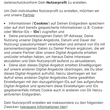
Anzeige
Wie die Polizei jetzt bestätigt, hatten Bekannte der
56-Jährigen sich Sorgen gemacht, weil sie am Freitag
(17.10.) nicht zu einer Verabredung erschienen war.
Auch im Laufe des Wochenendes war die Frau nicht
erreichbar. Als dann auffiel, dass Licht in ihrer Wohnung
brannte, die Dülkenerin aber weder auf Klopfen, noch
auf Klingeln reagierte, musste die Polizei sich nach
eigenen Angaben selbst Zutritt verschaffen.
Unterstützt wurde sie dabei von der Feuerwehr. Dort
wurde die Frau dann tot aufgefunden, heißt es. Die
Umstände und Spuren weisen laut Polizei auf ein
mögliches Tötungsdelikt hin. Eine Obduktion soll jetzt
weitere Erkenntnisse bringen.
Anzeige