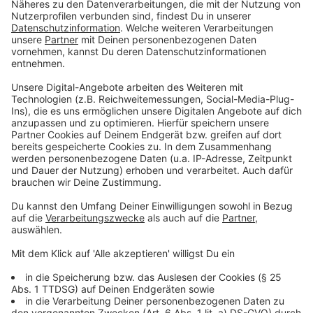
Schichten zwischen 80 und 100 Metern
besonders geeignet
Anzeige
Das Bohrteam stieß bereits ab etwa 30 Metern auf
die ersten Feinsande der Grafenberg-Formation.
Zwischen 80 und 100 Metern zeigte sich dann der
entscheidende Bereich: gröbere, kaum schluffig-tonige
Sande mit vielen Muschelschalenresten und hoher
Wasserführung. Diese Strukturen bieten den
benötigten Porenraum, um Wärme im Untergrund zu
speichern.
Gleichzeitig wirkt die darüberliegende, schluffreiche
Sandschicht wie ein natürlicher Deckel – sie
verhindert, dass gespeicherte Wärme nach oben