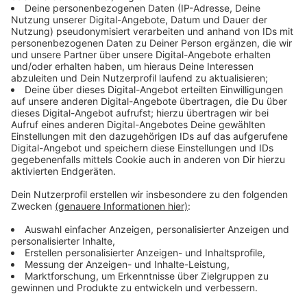
können – wenn die Bedingungen stimmen – als
natürliche Speicher dienen.
Anzeige
Wie es jetzt weitergehen soll, wurde zunächst nicht
bekannt. Das Bohrloch werde derzeit von den
Stadtwerken Kempen als Grundwassermessstelle
genutzt, sagte eine Sprecherin des Geologischen
Dienstes. Die Stadtwerke hatten die Bohrung bei
Untersuchungsbeginn ausdrücklich begrüßt. Die
Ergebnisse seien nicht nur für die Region von
Bedeutung, sondern auch für die Stadtwerke. «Sie
können wertvolle Hinweise für eine zukunftsfähige,
nachhaltige Wärmeversorgung liefern», hatte
Geschäftsführer Daniel Banzhaf gesagt.
Anzeige