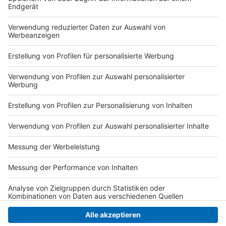
Nahwärmenetz oder einem Gartenbaubetrieb.
Aquifer-Wärmespeicher sind in NRW bislang selten, in
Ländern wie den Niederlanden dagegen weit
verbreitet. Auch in Deutschland gibt es bereits
Vorzeigeprojekte – etwa im Berliner Regierungsviertel,
wo ein Wärmespeicher das Reichstagsgebäude
versorgt.
Anzeige
Anzeige
Anzeige