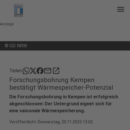
menu
Anzeige
©
GD NRW
mail
open_in_new
Teilen:
Forschungsbohrung Kempen
bestätigt Wärmespeicher-Potenzial
Die Forschungsbohrung in Kempen ist erfolgreich
abgeschlossen: Der Untergrund eignet sich für
eine saisonale Wärmespeicherung.
Veröffentlicht:
Donnerstag, 20.11.2025 13:02