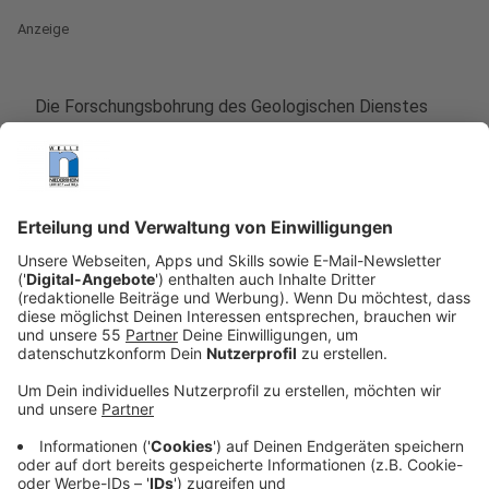
Anzeige
Die Forschungsbohrung des Geologischen Dienstes
NRW (GD NRW) in Kempen ist erfolgreich
abgeschlossen. Nach rund acht Wochen
Untersuchungszeit steht fest: Der Untergrund eignet
sich grundsätzlich für eine saisonale
Wärmespeicherung. Wärme aus Solarenergie, Abwärme
oder Prozesswärme könnte künftig im Sommer im
Boden zwischengespeichert und im Winter als
klimafreundliche Heizenergie genutzt werden.
An der Otto-Schott-Straße bohrte das Team bis in
150 Meter Tiefe. Besonders im Fokus standen die bis
zu 28 Millionen Jahre alten Meeressande der
Grafenberg-Formation. Diese wasserführenden
Schichten kommen im gesamten Niederrhein vor und