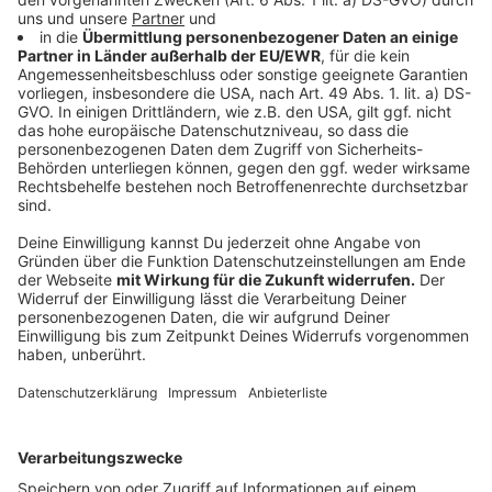
entweicht. Da das Wasser in der Formation nahezu
unbewegt bleibt, kann die Wärme im Winter über den
gleichen Brunnen wieder abgepumpt werden.
Anzeige
Geothermische Nutzung mit Vorbildcharakter
Anzeige
Messungen und Pumpversuche im Bohrloch
bestätigen die Wasserergiebigkeit der Schicht. Die
Ergebnisse lassen sich laut GD NRW auch auf weitere
Standorte am Niederrhein übertragen, sofern dort
ebenfalls muschelreiche und grobkörnige Sande der
Grafenberg-Formation vorkommen. Für jedes Projekt
seien jedoch eigene Untersuchungen notwendig –
abhängig von Bedarf und Nutzung, etwa einem