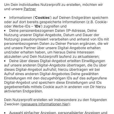
Anzeige
Geplant ist zum Beispiel, die Gasheizung durch eine
Wärmepumpe zu ersetzen. Allein für deisen Umbau
würden jetzt 756.000 Euro an Fördermitteln fehlen,
kritisiert die Viersener CDU. Das müsse nun der
städtische Haushalt auffangen. Die KfW hatte die
Förderung kurzfristig eingestellt, weil die
vorgesehenen Mittel wegen zu vieler Anträge nicht
ausgereicht haben.
Anzeige