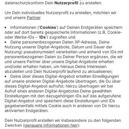
Anzeige
Das hat eine Welle Niederrhein-Anfrage beim Kreis
ergeben, nachdem sich bereits die Stadt Krefeld über
diese Kürzung beschwert hat. Das Jugendamt des
Kreises Viersen hatte seine Alltagshelfer für die Kitas
bereits vertraglich für das kommende Jahr verlängert -
noch bevor die Kürzung der Landesregierung bekannt
wurde. Darum bleiben viele Träger jetzt auf restlichen
Kosten sitzen, heißt es vom Kreis. Zudem sei die
Antragsfrist zu kurz gewesen. In Krefeld ist die Lage
ähnlich. Die Stadt hatte mitgeteilt, dass durch die
Kürzung bald voraussichtlich 46 Kita-Helfer fehlen
würden. Zwei CDU-Landtagsabgeordnete aus Krefeld
hatten diese Aussagen aber abgestritten.
Anzeige