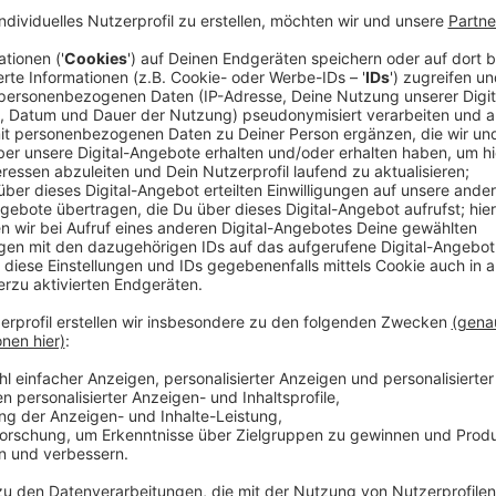
Freunde verbringen ein Junggesellen-Wochenend
dementsprechend daneben. Spätestens als die B
up-Paddling aus dem Wasser gefischt werden müsse
Retter rund um den Fischer Jim (James Purefoy)
wiedersehen, als sie ahnen, denn neben ihrer Arbe
Shantys zum Besten. Spontan quartiert sich Dan
Tochter Alwyn (Tuppence Middleton) ein, um so b
zu können. Nachdem Danny immer mehr Teil der 
Angehörigen wird, stellt sich ihm irgendwann die 
Veröffentlicht:
Dienstag, 06.08.2019 12:26
Anzeige
Wir benötigen Ihre Z
den YouTube Video