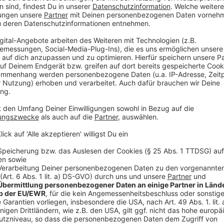
laden!
Wir verwenden einen S
Drittanbieters, um V
einzubetten. Dieser Servi
Ihren Aktivitäten sammeln.
die Details durch und s
Nutzung des Service zu, 
anzusehen
Mehr Informati
Musikproduzent Danny soll zehn singende Fischer gr
Akzeptieren
Chefs wird plötzlich zu Dannys großem Ziel.
powered by
Usercentrics Co
Anzeige
Platform
©
Copyright Splendid Film GmbH
Was ist eigentlich wichtig im Leben? Beruflicher Erfolg