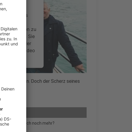
ervice eines
ideoinhalte
ce kann Daten zu
 Bitte lesen Sie
timmen Sie der
um dieses Video
.
onen
oß rausbringen. Doch der Scherz seines
nsent Management
 oder gibt es doch noch mehr?