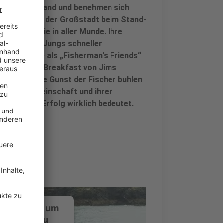
e auf dem Land und benehmen sich
esucher aus der Großstadt beim Stand-
n, sind sie in aller Munde. Ihre
 werden die Jungs schneller
it geben sie als „Fisherman's Friends“
ny im Bed & Breakfast von Jims
esser um die Gunst der Fischer buhlen
Fischergemeinschaft und ihrer
Frage, was Erfolg wirklich bedeutet.
ustimmung, um
-Service zu