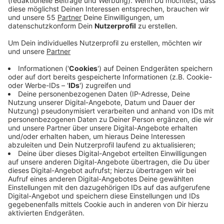
Anzeige
Die Gedenkstätte befindet sich in der Grünanlage
Nerenbroicker Weg und besteht aus elf Bäumen. Zehn
Bäume stehen für die bekannten Opfer des NSU,
während ein weiterer Baum allen unbekannten Opfern
rassistischer Gewalt gewidmet ist. Die Bäume sollen
einen Raum zum Gedenken an die Opfer schaffen und
außerdem ein Zeichen gegen die Gefahr des rechten
Terrors setzen.
Anzeige
Vandalismus an der Gedenkstätte
Anzeige