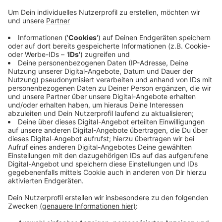
Anzeige
Die Täter hebelten Fenster und Türen auf, um
anschließend die Wohnungen nach Wertgegenständen
zu durchwühlen. In einem Fall wurden sie von einem der
Bewohner überrascht; die Unbekannten konnten aber
entkommen, berichtet die Polizei. Passiert sind die
Einbrüche am Samstag (12.11.) zwischen 12:45 und
21:00 Uhr. Die Krefelder Polizei sucht jetzt nach
Zeugen, die etwas verdächtiges beobachtet haben.
Anzeige