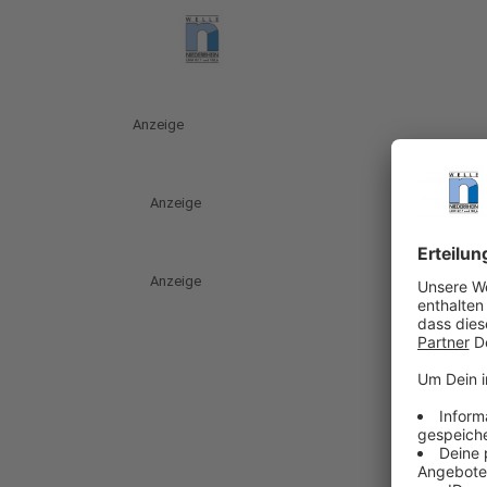
Anzeige
Anzeige
Anzeige