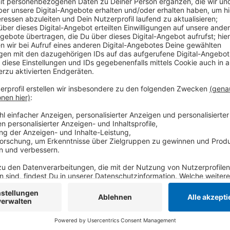
Anzeige
An den Plänen können sich die Fischelner beteiligen.
Rundgang auf dem Gelände statt. Interessierte könne
anmelden. Außerdem soll eine Onlineplattform gescha
zu den Bauprojekten äußern können.
Anzeige